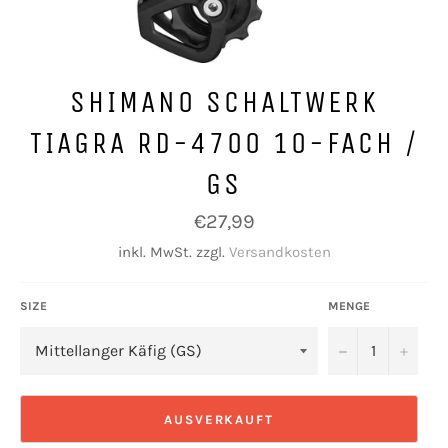
SHIMANO SCHALTWERK
TIAGRA RD-4700 10-FACH /
GS
Normaler
€27,99
Preis
inkl. MwSt. zzgl.
Versandkosten
SIZE
MENGE
−
+
AUSVERKAUFT