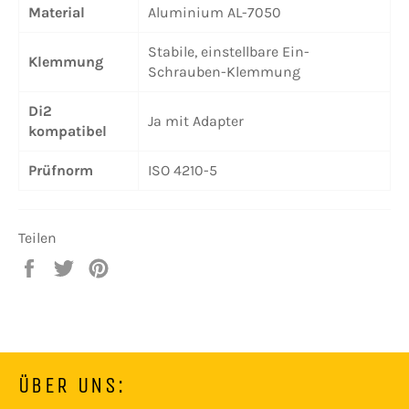
Material
Aluminium AL-7050
Stabile, einstellbare Ein-
Klemmung
Schrauben-Klemmung
Di2
Ja mit Adapter
kompatibel
Prüfnorm
ISO 4210-5
Teilen
Auf
Auf
Auf
Facebook
Twitter
Pinterest
teilen
twittern
pinnen
ÜBER UNS: