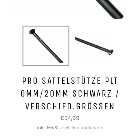
PRO SATTELSTÜTZE PLT
0MM/20MM SCHWARZ /
VERSCHIED.GRÖSSEN
Normaler
€54,99
Preis
inkl. MwSt. zzgl.
Versandkosten