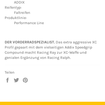
ADDIX
Reifentyp:
Faltreifen
Produktlinie:
Performance Line
DER VORDERRADSPEZIALIST.
Das extra aggressive XC
Profil gepaart mit dem vielseitigen Addix Speedgrip
Compound macht Racing Ray zur XC-Waffe und
genialen Ergänzung von Racing Ralph.
Teilen
Auf
Auf
Auf
Facebook
Twitter
Pinterest
teilen
twittern
pinnen