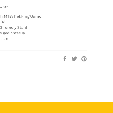
hwarz
ch:MTB/Trekking/Junior
102
Chromoly Stahl
 gedichtet:Ja
Resin
Auf
Auf
Auf
Facebook
Twitter
Pinterest
teilen
twittern
pinnen