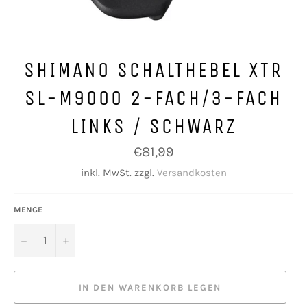
SHIMANO SCHALTHEBEL XTR
SL-M9000 2-FACH/3-FACH
LINKS / SCHWARZ
Normaler
€81,99
Preis
inkl. MwSt. zzgl.
Versandkosten
MENGE
−
+
IN DEN WARENKORB LEGEN