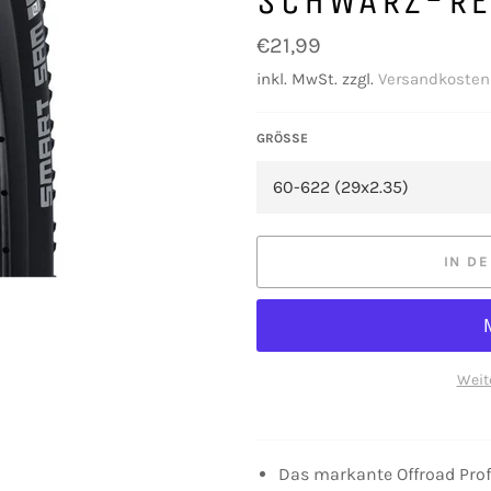
SCHWARZ-RE
Normaler
€21,99
Preis
inkl. MwSt. zzgl.
Versandkosten
GRÖSSE
IN D
Weit
Das markante Offroad Prof