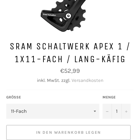
SRAM SCHALTWERK APEX 1 /
1X11-FACH / LANG-KÄFIG
Normaler
€52,99
Preis
inkl. MwSt. zzgl.
Versandkosten
GRÖSSE
MENGE
−
+
IN DEN WARENKORB LEGEN