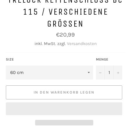
115 / VERSCHIEDENE
GRÖSSEN
Normaler
€20,99
Preis
inkl. MwSt. zzgl.
Versandkosten
SIZE
MENGE
−
+
IN DEN WARENKORB LEGEN